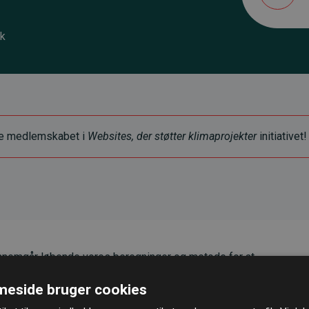
dk
ye medlemskabet i
Websites, der støtter klimaprojekter
initiativet!
nemgår løbende vores beregninger og metode for at
g pålidelighed.
eside bruger cookies
er, at vores investeringer i klimaprojekter i