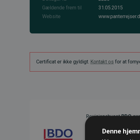
Gældende frem til
31.05.2015
Website
www.panterrejser.
Certificat er ikke gyldigt.
Kontakt os
for at forn
Revisionshuset
BDO
gen
sikre gennemsigtighed o
Denne hjemm
Deres revision dokumenter