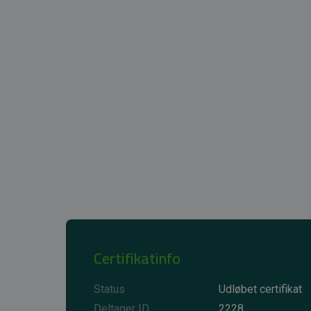
Certifikatinfo
Status
Udløbet certifikat
Deltager ID
2228