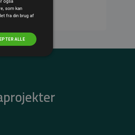
ler også
re, som kan
t fra din brug af
EPTER ALLE
aprojekter