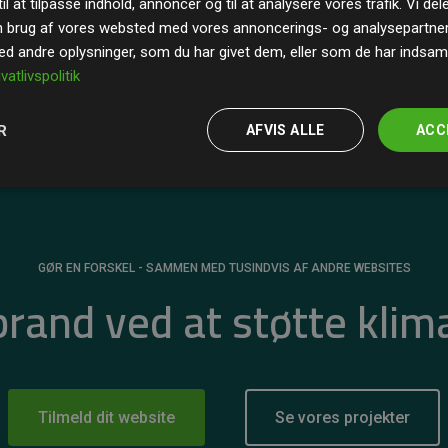
il at tilpasse indhold, annoncer og til at analysere vores trafik. Vi de
r for
200% af medlemmernes websites estimerede
n brug af vores websted med vores annoncerings- og analysepartne
 andre oplysninger, som du har givet dem, eller som de har indsamle
ivatlivspolitik
R
AFVIS ALLE
ACC
GØR EN FORSKEL - SAMMEN MED TUSINDVIS AF ANDRE WEBSITES
 brand ved at støtte klim
Tilmeld dit website
Se vores projekter