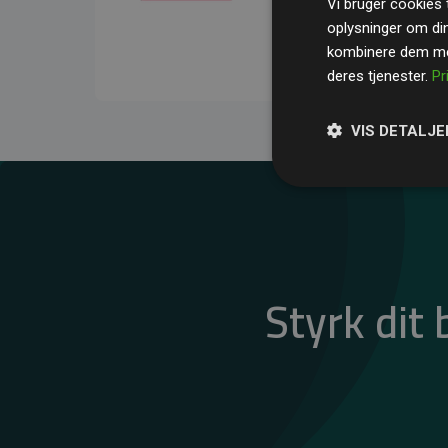
Vi bruger cookies t
gennemsnit kompensere
oplysninger om di
CO₂-udledninger
.
kombinere dem med
deres tjenester.
Pr
VIS DETALJE
Styrk dit