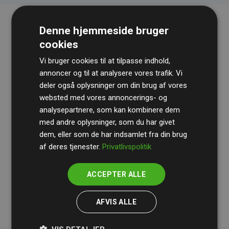
Denne hjemmeside bruger
cookies
Vi bruger cookies til at tilpasse indhold,
annoncer og til at analysere vores trafik. Vi
deler også oplysninger om din brug af vores
websted med vores annoncerings- og
Revisionshuset
BDO
gennemgår løbende vores
analysepartnere, som kan kombinere dem
beregninger og metode for at sikre gennemsigtighed
med andre oplysninger, som du har givet
og pålidelighed.
dem, eller som de har indsamlet fra din brug
Deres revision dokumenterer, at vores investeringer i
af deres tjenester.
Privatlivspolitik
klimaprojekter i gennemsnit kompenserer for
200% af
medlemmernes websites estimerede CO₂-
ACCEPTER ALLE
udledninger
.
AFVIS ALLE