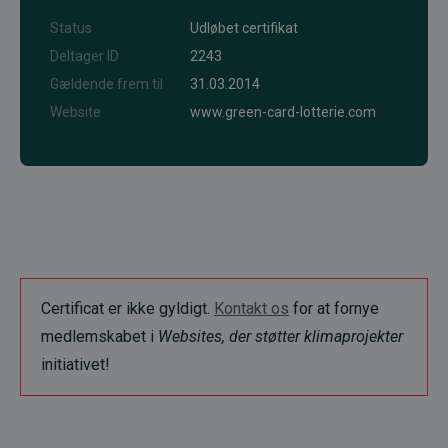
Status
Udløbet certifikat
Deltager ID
2243
Gældende frem til
31.03.2014
Website
www.green-card-lotterie.com
Certificat er ikke gyldigt.
Kontakt os
for at fornye
medlemskabet i
Websites, der støtter klimaprojekter
initiativet!