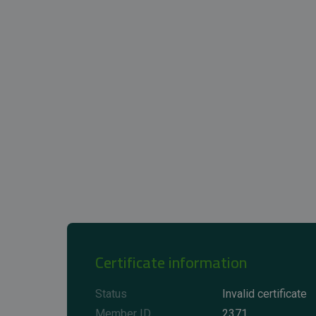
Certificate information
Status
Invalid certificate
Member ID
2371