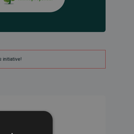
s
initiative!