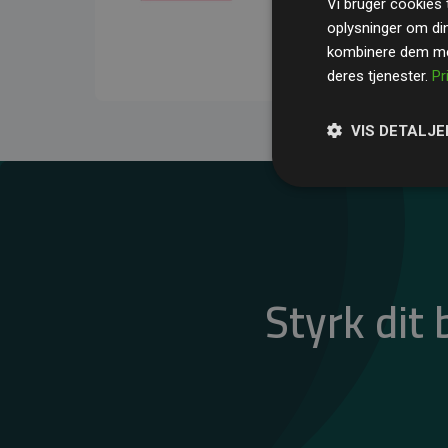
Vi bruger cookies t
gennemsnit kompensere
oplysninger om di
CO₂-udledninger
.
kombinere dem med
deres tjenester.
Pr
VIS DETALJE
Styrk dit