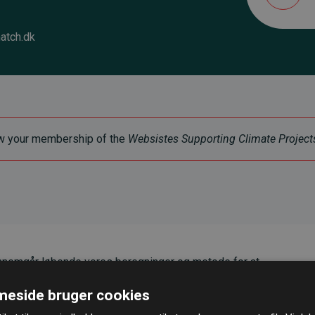
atch.dk
enew your membership of the
Websistes Supporting Climate Project
nemgår løbende vores beregninger og metode for at
g pålidelighed.
eside bruger cookies
er, at vores investeringer i klimaprojekter i