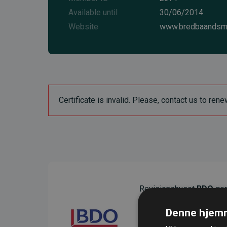
Available until
30/06/2014
Website
www.bredbaandsm
Certificate is invalid. Please, contact us to r
Revisionshuset
BDO
gen
sikre gennemsigtighed o
Denne hjemm
Deres revision dokumenter