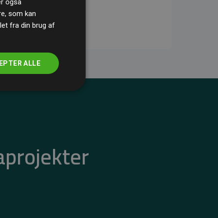
ler også
re, som kan
t fra din brug af
EPTER ALLE
aprojekter