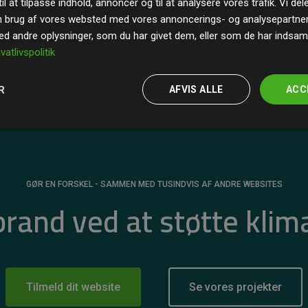
il at tilpasse indhold, annoncer og til at analysere vores trafik. Vi de
r for
200% af medlemmernes websites estimerede
n brug af vores websted med vores annoncerings- og analysepartne
 andre oplysninger, som du har givet dem, eller som de har indsamle
ivatlivspolitik
R
AFVIS ALLE
ACC
GØR EN FORSKEL - SAMMEN MED TUSINDVIS AF ANDRE WEBSITES
 brand ved at støtte klim
Tilmeld dit website
Se vores projekter