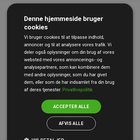
Denne hjemmeside bruger
cookies
Vi bruger cookies til at tilpasse indhold,
annoncer og til at analysere vores trafik. Vi
deler også oplysninger om din brug af vores
websted med vores annoncerings- og
Revisionshuset
BDO
gennemgår løbende vores
analysepartnere, som kan kombinere dem
beregninger og metode for at sikre gennemsigtighed
med andre oplysninger, som du har givet
og pålidelighed.
dem, eller som de har indsamlet fra din brug
Deres revision dokumenterer, at vores investeringer i
af deres tjenester.
Privatlivspolitik
klimaprojekter i gennemsnit kompenserer for
200% af
medlemmernes websites estimerede CO₂-
ACCEPTER ALLE
udledninger
.
AFVIS ALLE