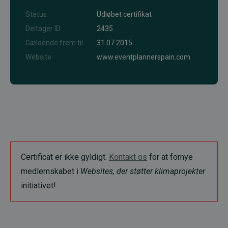
Status
Udløbet certifikat
Deltager ID
2435
Gældende frem til
31.07.2015
Website
www.eventplannerspain.com
Certificat er ikke gyldigt.
Kontakt os
for at fornye
medlemskabet i
Websites, der støtter klimaprojekter
initiativet!