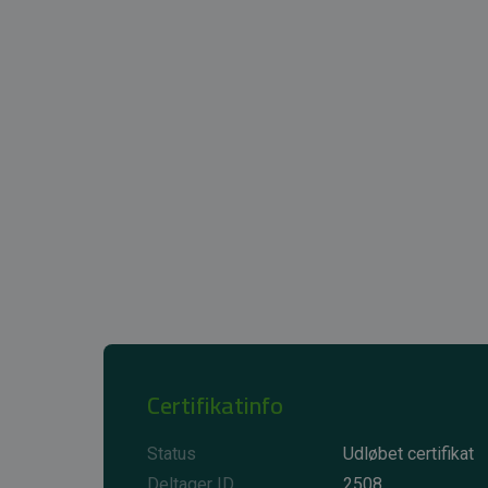
Certifikatinfo
Status
Udløbet certifikat
Deltager ID
2508