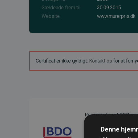
Gældende frem til
30.09.2015
Website
www.murerpris.dk
Certificat er ikke gyldigt.
Kontakt os
for at forn
Revisionshuset
BDO
gen
sikre gennemsigtighed o
Denne hjemm
Deres revision dokumenter