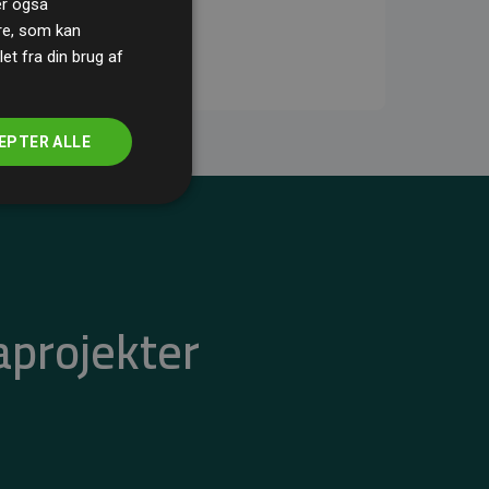
ler også
re, som kan
t fra din brug af
EPTER ALLE
aprojekter