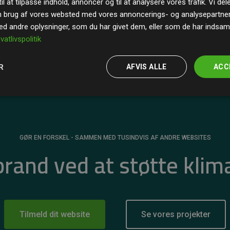
il at tilpasse indhold, annoncer og til at analysere vores trafik. Vi de
r for
200% af medlemmernes websites estimerede
n brug af vores websted med vores annoncerings- og analysepartne
 andre oplysninger, som du har givet dem, eller som de har indsamle
ivatlivspolitik
R
AFVIS ALLE
ACC
GØR EN FORSKEL - SAMMEN MED TUSINDVIS AF ANDRE WEBSITES
 brand ved at støtte klim
Tilmeld dit website
Se vores projekter