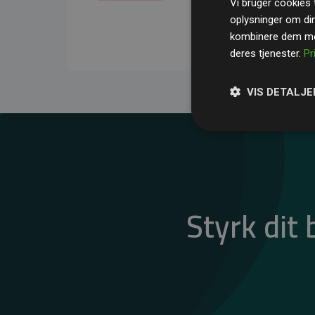
Vi bruger cookies t
gennemsnit kompensere
oplysninger om di
CO₂-udledninger
.
kombinere dem med
deres tjenester.
Pr
VIS DETALJE
Styrk dit