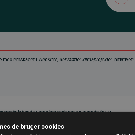
ye medlemskabet i
Websites, der støtter klimaprojekter
initiativet!
nemgår løbende vores beregninger og metode for at
g pålidelighed.
eside bruger cookies
er, at vores investeringer i klimaprojekter i