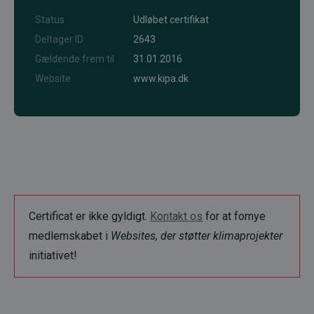
Status
Udløbet certifikat
Deltager ID
2643
Gældende frem til
31.01.2016
Website
www.kipa.dk
Certificat er ikke gyldigt.
Kontakt os
for at fornye
medlemskabet i
Websites, der støtter klimaprojekter
initiativet!