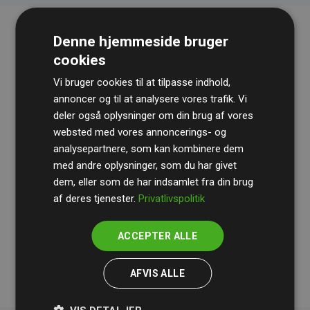
Denne hjemmeside bruger
cookies
Vi bruger cookies til at tilpasse indhold,
annoncer og til at analysere vores trafik. Vi
deler også oplysninger om din brug af vores
websted med vores annoncerings- og
Revisionshuset
BDO
gennemgår løbende vores
analysepartnere, som kan kombinere dem
beregninger og metode for at sikre gennemsigtighed
med andre oplysninger, som du har givet
og pålidelighed.
dem, eller som de har indsamlet fra din brug
Deres revision dokumenterer, at vores investeringer i
af deres tjenester.
Privatlivspolitik
klimaprojekter i gennemsnit kompenserer for
200% af
medlemmernes websites estimerede CO₂-
ACCEPTER ALLE
udledninger
.
AFVIS ALLE