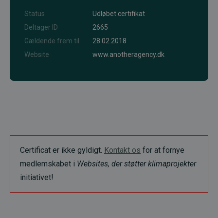
Status
Udløbet certifikat
Deltager ID
2665
Gældende frem til
28.02.2018
Website
www.anotheragency.dk
Certificat er ikke gyldigt.
Kontakt os
for at fornye
medlemskabet i
Websites, der støtter klimaprojekter
initiativet!