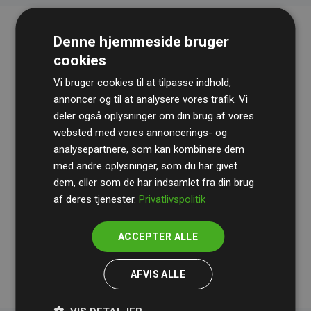
Denne hjemmeside bruger
cookies
Vi bruger cookies til at tilpasse indhold,
annoncer og til at analysere vores trafik. Vi
deler også oplysninger om din brug af vores
websted med vores annoncerings- og
Revisionshuset
BDO
gennemgår løbende vores
analysepartnere, som kan kombinere dem
beregninger og metode for at sikre gennemsigtighed
med andre oplysninger, som du har givet
og pålidelighed.
dem, eller som de har indsamlet fra din brug
Deres revision dokumenterer, at vores investeringer i
af deres tjenester.
Privatlivspolitik
klimaprojekter i gennemsnit kompenserer for
200% af
medlemmernes websites estimerede CO₂-
ACCEPTER ALLE
udledninger
.
AFVIS ALLE