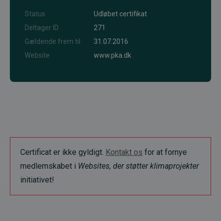
Status
Udløbet certifikat
Deltager ID
271
Gældende frem til
31.07.2016
Website
www.pka.dk
Certificat er ikke gyldigt.
Kontakt os
for at fornye
medlemskabet i
Websites, der støtter klimaprojekter
initiativet!