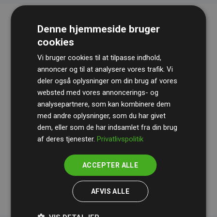
Denne hjemmeside bruger
cookies
Vi bruger cookies til at tilpasse indhold,
annoncer og til at analysere vores trafik. Vi
deler også oplysninger om din brug af vores
websted med vores annoncerings- og
Revisionshuset
BDO
gennemgår løbende vores
analysepartnere, som kan kombinere dem
beregninger og metode for at sikre gennemsigtighed
med andre oplysninger, som du har givet
og pålidelighed.
dem, eller som de har indsamlet fra din brug
Deres revision dokumenterer, at vores investeringer i
af deres tjenester.
Privatlivspolitik
klimaprojekter i gennemsnit kompenserer for
200% af
medlemmernes websites estimerede CO₂-
ACCEPTER ALLE
udledninger
.
AFVIS ALLE