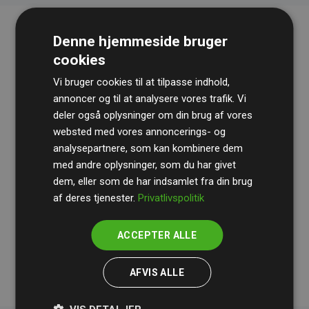
Denne hjemmeside bruger
cookies
Vi bruger cookies til at tilpasse indhold,
annoncer og til at analysere vores trafik. Vi
deler også oplysninger om din brug af vores
websted med vores annoncerings- og
Revisionshuset
BDO
gennemgår løbende vores
analysepartnere, som kan kombinere dem
beregninger og metode for at sikre gennemsigtighed
med andre oplysninger, som du har givet
og pålidelighed.
dem, eller som de har indsamlet fra din brug
Deres revision dokumenterer, at vores investeringer i
af deres tjenester.
Privatlivspolitik
klimaprojekter i gennemsnit kompenserer for
200% af
medlemmernes websites estimerede CO₂-
ACCEPTER ALLE
udledninger
.
AFVIS ALLE