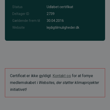
Status
Udløbet certifikat
Deltager ID
2739
Gældende frem til
30.04.2016
Website
lejdigtilmuligheder.dk
Certificat er ikke gyldigt.
Kontakt os
for at fornye
medlemskabet i
Websites, der støtter klimaprojekter
initiativet!