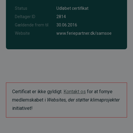
Status
Udløbet certifikat
Deltager ID
2814
Gældende frem til
30.06.2016
Website
www.feriepartner.dk/samsoe
Certificat er ikke gyldigt.
Kontakt os
for at fornye
medlemskabet i
Websites, der støtter klimaprojekter
initiativet!