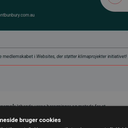
ntbunbury.com.au
ye medlemskabet i
Websites, der støtter klimaprojekter
initiativet!
nemgår løbende vores beregninger og metode for at
g pålidelighed.
eside bruger cookies
er, at vores investeringer i klimaprojekter i