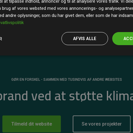
il at tilpasse indhold, annoncer og til at analysere vores trafik. Vi de
r for
200% af medlemmernes websites estimerede
n brug af vores websted med vores annoncerings- og analysepartne
 andre oplysninger, som du har givet dem, eller som de har indsamle
ivatlivspolitik
R
AFVIS ALLE
ACC
GØR EN FORSKEL - SAMMEN MED TUSINDVIS AF ANDRE WEBSITES
 brand ved at støtte klim
Tilmeld dit website
Se vores projekter