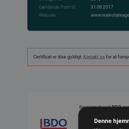
Gældende frem til
31.08.2017
Website
www.realestateage
Certificat er ikke gyldigt.
Kontakt os
for at forn
Revisionshuset
BDO
gen
sikre gennemsigtighed o
Denne hjemm
Deres revision dokumenter