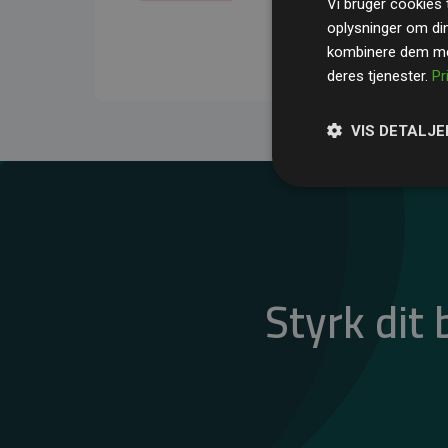
Vi bruger cookies t
gennemsnit kompensere
oplysninger om di
CO₂-udledninger
.
kombinere dem med
deres tjenester.
Pr
VIS DETALJE
Styrk dit