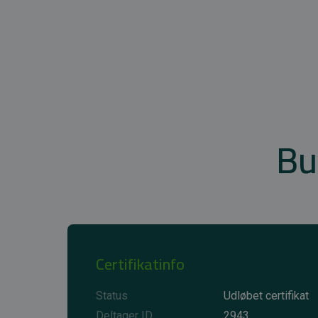
Bu
Certifikatinfo
Status
Udløbet certifikat
Deltager ID
2943