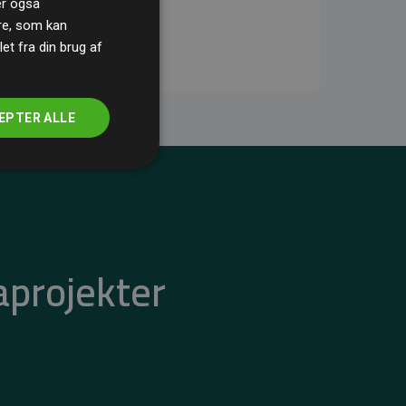
ler også
re, som kan
t fra din brug af
EPTER ALLE
aprojekter