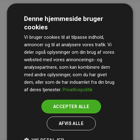
Denne hjemmeside bruger
cookies
Vi bruger cookies til at tilpasse indhold,
annoncer og til at analysere vores trafik. Vi
deler også oplysninger om din brug af vores
websted med vores annoncerings- og
Revisionshuset
BDO
gennemgår løbende vores
analysepartnere, som kan kombinere dem
beregninger og metode for at sikre gennemsigtighed
med andre oplysninger, som du har givet
og pålidelighed.
dem, eller som de har indsamlet fra din brug
Deres revision dokumenterer, at vores investeringer i
af deres tjenester.
Privatlivspolitik
klimaprojekter i gennemsnit kompenserer for
200% af
medlemmernes websites estimerede CO₂-
ACCEPTER ALLE
udledninger
.
AFVIS ALLE