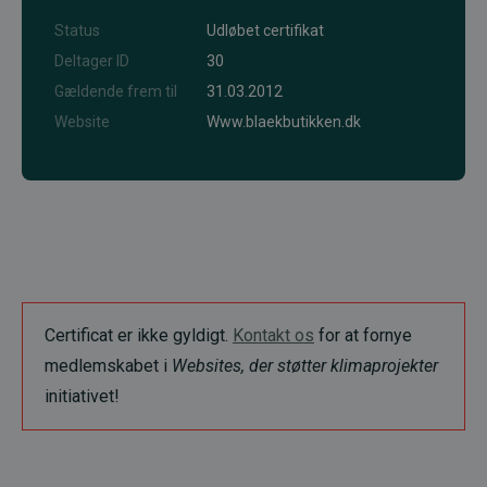
Status
Udløbet certifikat
Deltager ID
30
Gældende frem til
31.03.2012
Website
Www.blaekbutikken.dk
Certificat er ikke gyldigt.
Kontakt os
for at fornye
medlemskabet i
Websites, der støtter klimaprojekter
initiativet!