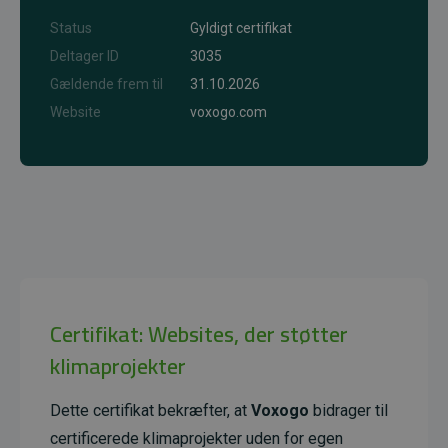
Status
Gyldigt certifikat
Deltager ID
3035
Gældende frem til
31.10.2026
Website
voxogo.com
Certifikat: Websites, der støtter
klimaprojekter
Dette certifikat bekræfter, at
Voxogo
bidrager til
certificerede klimaprojekter uden for egen