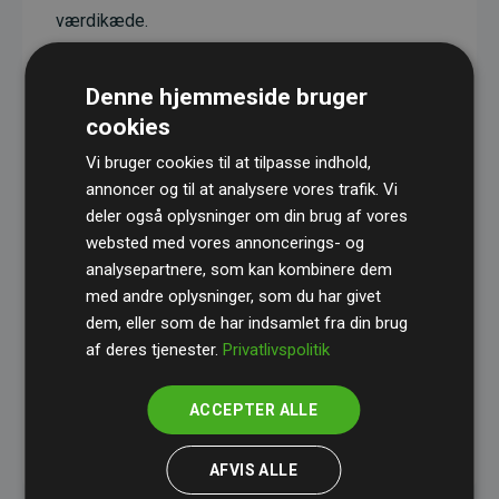
værdikæde.
Projekterne har en dokumenteret CO₂-
reducerende effekt, som i gennemsnit svarer til
Denne hjemmeside bruger
dobbelt så meget CO₂ som den estimerede
cookies
udledning fra hjemmesiden.
Vi bruger cookies til at tilpasse indhold,
Alle projekter er verificeret gennem
Gold
annoncer og til at analysere vores trafik. Vi
deler også oplysninger om din brug af vores
Standard
– en international ordning, der sikrer høj
websted med vores annoncerings- og
kvalitet og gennemsigtighed i klimainvesteringer.
analysepartnere, som kan kombinere dem
Du kan læse mere om de konkrete projekter
her.
med andre oplysninger, som du har givet
dem, eller som de har indsamlet fra din brug
af deres tjenester.
Privatlivspolitik
ACCEPTER ALLE
initiativet Websites, der støtter klimaprojekter
AFVIS ALLE