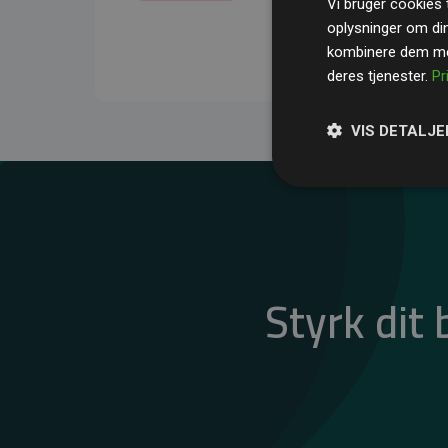
Vi bruger cookies t
gennemsnit kompensere
oplysninger om di
CO₂-udledninger
.
kombinere dem med
deres tjenester.
Pr
VIS DETALJE
Styrk dit