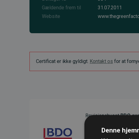
Gældende frem til
31.07.2011
Website
www.thegreenfacto
Certificat er ikke gyldigt.
Kontakt os
for at forn
Revisionshuset
BDO
gen
sikre gennemsigtighed o
Denne hjemm
Deres revision dokumenter