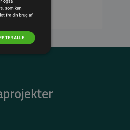
ler også
re, som kan
t fra din brug af
EPTER ALLE
aprojekter