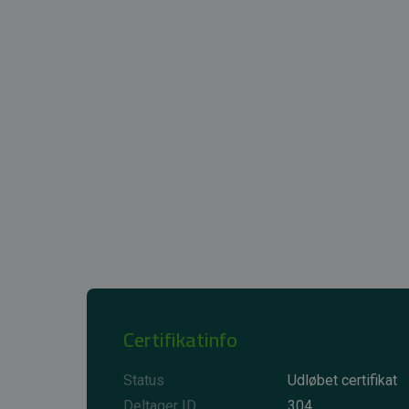
Certifikatinfo
Status
Udløbet certifikat
Deltager ID
304