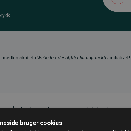
ry.dk
ye medlemskabet i
Websites, der støtter klimaprojekter
initiativet!
nemgår løbende vores beregninger og metode for at
g pålidelighed.
eside bruger cookies
er, at vores investeringer i klimaprojekter i