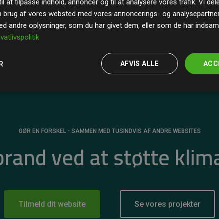
il at tilpasse indhold, annoncer og til at analysere vores trafik. Vi de
r for
200% af medlemmernes websites estimerede
n brug af vores websted med vores annoncerings- og analysepartne
 andre oplysninger, som du har givet dem, eller som de har indsamle
ivatlivspolitik
R
AFVIS ALLE
ACC
GØR EN FORSKEL - SAMMEN MED TUSINDVIS AF ANDRE WEBSITES
 brand ved at støtte klim
Tilmeld dit website
Se vores projekter