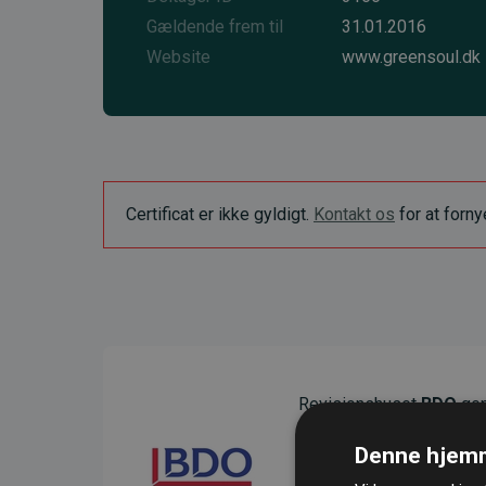
Gældende frem til
31.01.2016
Website
www.greensoul.dk
Certificat er ikke gyldigt.
Kontakt os
for at forn
Revisionshuset
BDO
gen
sikre gennemsigtighed o
Denne hjemm
Deres revision dokumenter