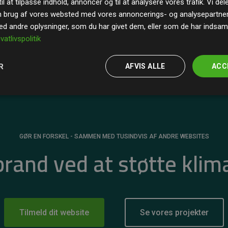
il at tilpasse indhold, annoncer og til at analysere vores trafik. Vi de
r for
200% af medlemmernes websites estimerede
n brug af vores websted med vores annoncerings- og analysepartne
 andre oplysninger, som du har givet dem, eller som de har indsamle
ivatlivspolitik
R
AFVIS ALLE
ACC
GØR EN FORSKEL - SAMMEN MED TUSINDVIS AF ANDRE WEBSITES
 brand ved at støtte klim
Tilmeld dit website
Se vores projekter