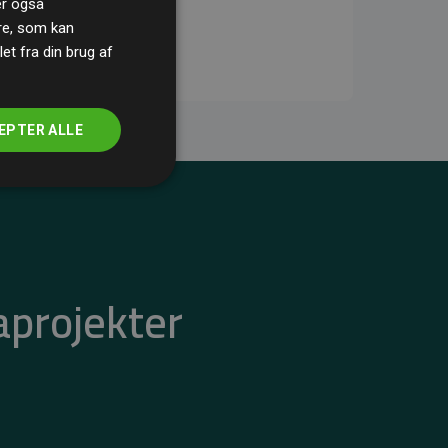
ler også
re, som kan
t fra din brug af
EPTER ALLE
aprojekter