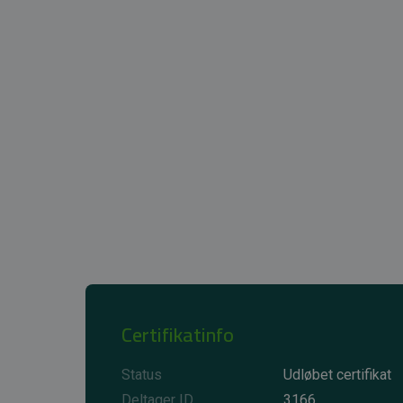
Certifikatinfo
Status
Udløbet certifikat
Deltager ID
3166