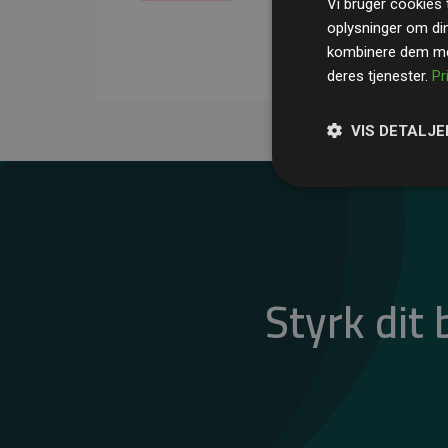
Vi bruger cookies t
gennemsnit kompensere
oplysninger om di
CO₂-udledninger
.
kombinere dem med
deres tjenester.
Pr
VIS DETALJE
Styrk dit