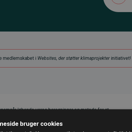
ye medlemskabet i
Websites, der støtter klimaprojekter
initiativet!
nemgår løbende vores beregninger og metode for at
g pålidelighed.
eside bruger cookies
er, at vores investeringer i klimaprojekter i