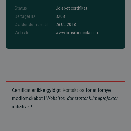
Status
Udløbet certifikat
Deltager ID
3208
Gældende frem til
28.02.2018
Website
www.brasilagricola.com
Certificat er ikke gyldigt.
Kontakt os
for at fornye
medlemskabet i
Websites, der støtter klimaprojekter
initiativet!