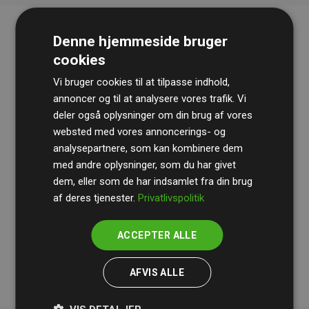
Denne hjemmeside bruger
cookies
Vi bruger cookies til at tilpasse indhold,
annoncer og til at analysere vores trafik. Vi
deler også oplysninger om din brug af vores
websted med vores annoncerings- og
Revisionshuset
BDO
gennemgår løbende vores
analysepartnere, som kan kombinere dem
beregninger og metode for at sikre gennemsigtighed
med andre oplysninger, som du har givet
og pålidelighed.
dem, eller som de har indsamlet fra din brug
Deres revision dokumenterer, at vores investeringer i
af deres tjenester.
Privatlivspolitik
klimaprojekter i gennemsnit kompenserer for
200% af
medlemmernes websites estimerede CO₂-
ACCEPTER ALLE
udledninger
.
AFVIS ALLE