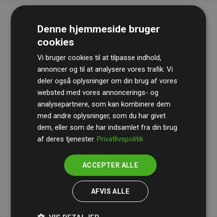
Denne hjemmeside bruger
cookies
Vi bruger cookies til at tilpasse indhold,
annoncer og til at analysere vores trafik. Vi
deler også oplysninger om din brug af vores
websted med vores annoncerings- og
Revisionshuset
BDO
gennemgår løbende vores
analysepartnere, som kan kombinere dem
beregninger og metode for at sikre gennemsigtighed
med andre oplysninger, som du har givet
og pålidelighed.
dem, eller som de har indsamlet fra din brug
Deres revision dokumenterer, at vores investeringer i
af deres tjenester.
Privatlivspolitik
klimaprojekter i gennemsnit kompenserer for
200% af
medlemmernes websites estimerede CO₂-
ACCEPTER ALLE
udledninger
.
AFVIS ALLE