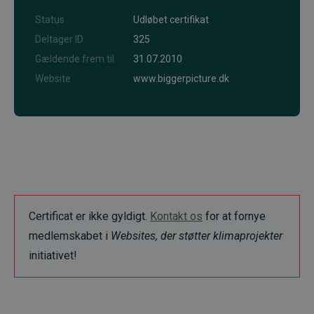
Status
Udløbet certifikat
Deltager ID
325
Gældende frem til
31.07.2010
Website
www.biggerpicture.dk
Certificat er ikke gyldigt.
Kontakt os
for at fornye
medlemskabet i
Websites, der støtter klimaprojekter
initiativet!