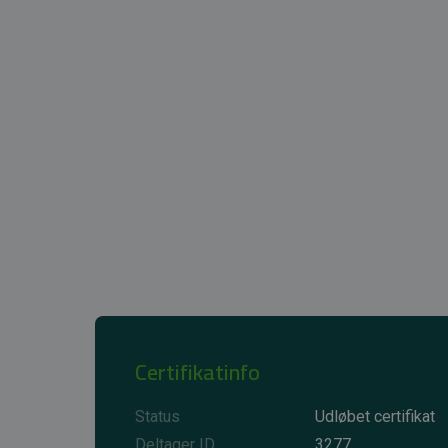
Certifikatinfo
Status
Udløbet certifikat
Deltager ID
3277