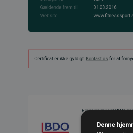
Gældende frem til
31.03.2016
Website
www.fitnesssport.
Certificat er ikke gyldigt.
Kontakt os
for at forn
Revisionshuset
BDO
gen
sikre gennemsigtighed o
Denne hjemm
Deres revision dokumenter