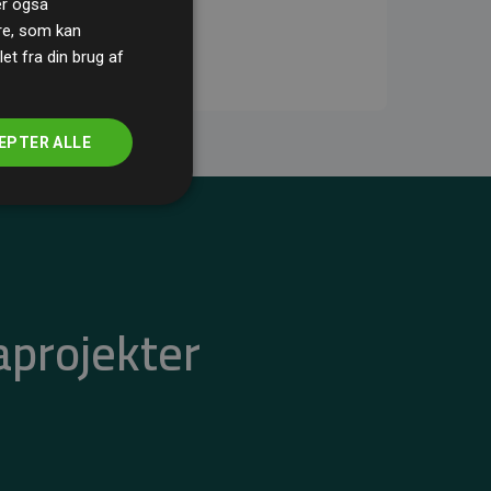
ler også
re, som kan
t fra din brug af
EPTER ALLE
aprojekter