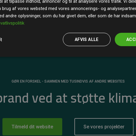
il at tilpasse indhold, annoncer og til at analysere vores trafik. Vi de
r for
200% af medlemmernes websites estimerede
n brug af vores websted med vores annoncerings- og analysepartne
 andre oplysninger, som du har givet dem, eller som de har indsamle
ivatlivspolitik
R
AFVIS ALLE
ACC
GØR EN FORSKEL - SAMMEN MED TUSINDVIS AF ANDRE WEBSITES
 brand ved at støtte klim
Tilmeld dit website
Se vores projekter