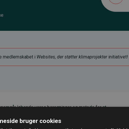
se
ye medlemskabet i
Websites, der støtter klimaprojekter
initiativet!
nemgår løbende vores beregninger og metode for at
g pålidelighed.
eside bruger cookies
er, at vores investeringer i klimaprojekter i