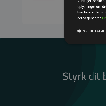
Vi bruger cookies t
gennemsnit kompensere
oplysninger om di
CO₂-udledninger
.
kombinere dem med
deres tjenester.
Pr
VIS DETALJE
Styrk dit