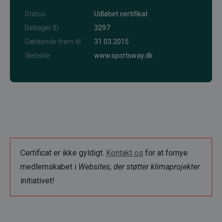
Status
Udløbet certifikat
Deltager ID
3297
Gældende frem til
31.03.2015
Website
www.sportsway.dk
Certificat er ikke gyldigt.
Kontakt os
for at fornye
medlemskabet i
Websites, der støtter klimaprojekter
initiativet!