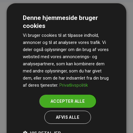
Denne hjemmeside bruger
cookies
Vi bruger cookies til at tilpasse indhold,
annoncer og til at analysere vores trafik. Vi
deler også oplysninger om din brug af vores
websted med vores annoncerings- og
Revisionshuset
BDO
gennemgår løbende vores
analysepartnere, som kan kombinere dem
beregninger og metode for at sikre gennemsigtighed
med andre oplysninger, som du har givet
og pålidelighed.
dem, eller som de har indsamlet fra din brug
Deres revision dokumenterer, at vores investeringer i
af deres tjenester.
Privatlivspolitik
klimaprojekter i gennemsnit kompenserer for
200% af
medlemmernes websites estimerede CO₂-
ACCEPTER ALLE
udledninger
.
AFVIS ALLE