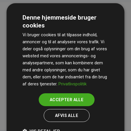
Denne hjemmeside bruger
cookies
Vi bruger cookies til at tilpasse indhold,
annoncer og til at analysere vores trafik. Vi
deler også oplysninger om din brug af vores
websted med vores annoncerings- og
Revisionshuset
BDO
gennemgår løbende vores
analysepartnere, som kan kombinere dem
beregninger og metode for at sikre gennemsigtighed
med andre oplysninger, som du har givet
og pålidelighed.
dem, eller som de har indsamlet fra din brug
Deres revision dokumenterer, at vores investeringer i
af deres tjenester.
Privatlivspolitik
klimaprojekter i gennemsnit kompenserer for
200% af
medlemmernes websites estimerede CO₂-
ACCEPTER ALLE
udledninger
.
AFVIS ALLE