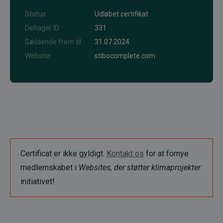
Status
Udløbet certifikat
Deltager ID
331
Gældende frem til
31.07.2024
Website
stibocomplete.com
Certificat er ikke gyldigt.
Kontakt os
for at fornye
medlemskabet i
Websites, der støtter klimaprojekter
initiativet!