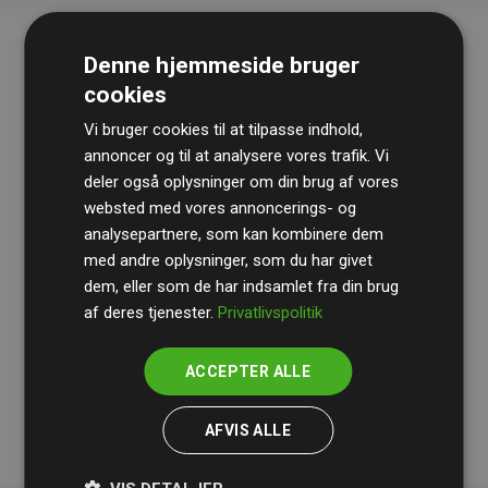
Denne hjemmeside bruger
cookies
Vi bruger cookies til at tilpasse indhold,
annoncer og til at analysere vores trafik. Vi
deler også oplysninger om din brug af vores
websted med vores annoncerings- og
Revisionshuset
BDO
gennemgår løbende vores
analysepartnere, som kan kombinere dem
beregninger og metode for at sikre gennemsigtighed
med andre oplysninger, som du har givet
og pålidelighed.
dem, eller som de har indsamlet fra din brug
Deres revision dokumenterer, at vores investeringer i
af deres tjenester.
Privatlivspolitik
klimaprojekter i gennemsnit kompenserer for
200% af
medlemmernes websites estimerede CO₂-
ACCEPTER ALLE
udledninger
.
AFVIS ALLE