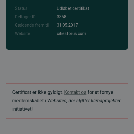
Status
Udløbet certifikat
Deltager ID
3358
Gældende frem til
31.05.2017
Website
citiesforus.com
Certificat er ikke gyldigt.
Kontakt os
for at fornye
medlemskabet i
Websites, der støtter klimaprojekter
initiativet!