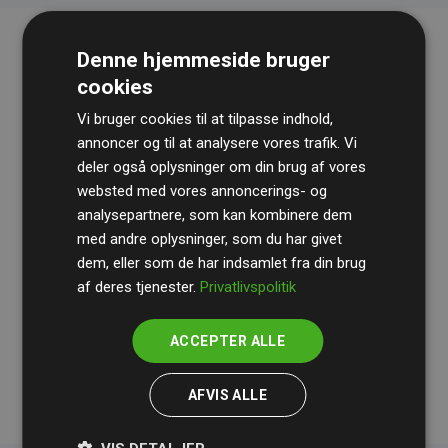
Denne hjemmeside bruger
cookies
Vi bruger cookies til at tilpasse indhold,
annoncer og til at analysere vores trafik. Vi
deler også oplysninger om din brug af vores
websted med vores annoncerings- og
Revisionshuset
BDO
gennemgår løbende vores
analysepartnere, som kan kombinere dem
beregninger og metode for at sikre gennemsigtighed
med andre oplysninger, som du har givet
og pålidelighed.
dem, eller som de har indsamlet fra din brug
Deres revision dokumenterer, at vores investeringer i
af deres tjenester.
Privatlivspolitik
klimaprojekter i gennemsnit kompenserer for
200% af
medlemmernes websites estimerede CO₂-
ACCEPTER ALLE
udledninger
.
AFVIS ALLE