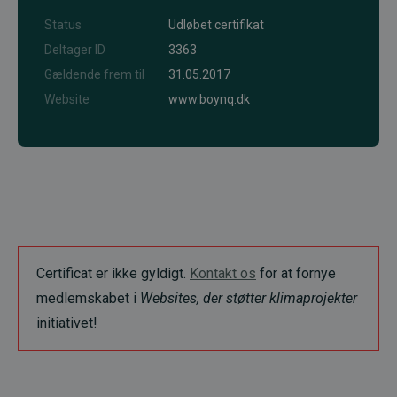
Status
Udløbet certifikat
Deltager ID
3363
Gældende frem til
31.05.2017
Website
www.boynq.dk
Certificat er ikke gyldigt.
Kontakt os
for at fornye
medlemskabet i
Websites, der støtter klimaprojekter
initiativet!