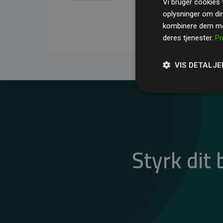
Vi bruger cookies t
gennemsnit kompensere
oplysninger om di
CO₂-udledninger
.
kombinere dem med
deres tjenester.
Pr
VIS DETALJE
Styrk dit