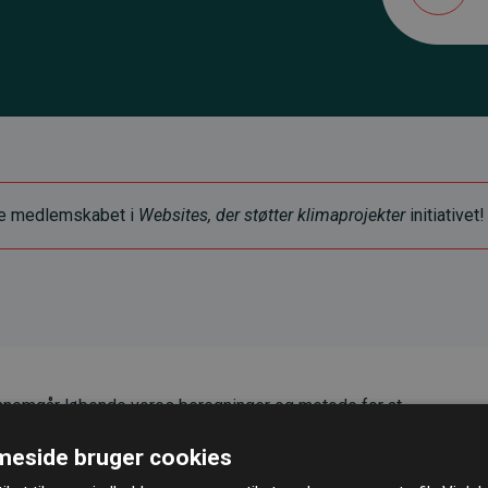
ye medlemskabet i
Websites, der støtter klimaprojekter
initiativet!
nemgår løbende vores beregninger og metode for at
g pålidelighed.
eside bruger cookies
er, at vores investeringer i klimaprojekter i