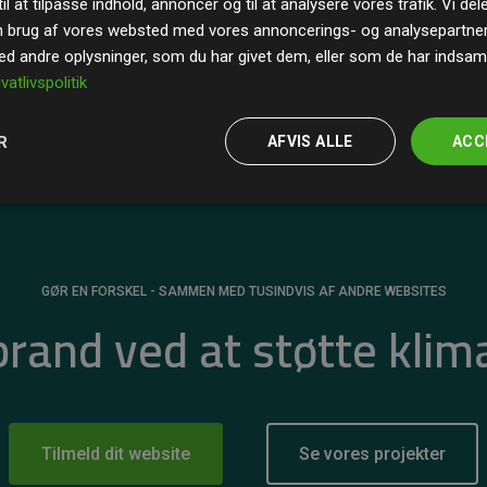
il at tilpasse indhold, annoncer og til at analysere vores trafik. Vi de
r for
200% af medlemmernes websites estimerede
n brug af vores websted med vores annoncerings- og analysepartne
 andre oplysninger, som du har givet dem, eller som de har indsamle
ivatlivspolitik
R
AFVIS ALLE
ACC
GØR EN FORSKEL - SAMMEN MED TUSINDVIS AF ANDRE WEBSITES
 brand ved at støtte klim
Tilmeld dit website
Se vores projekter