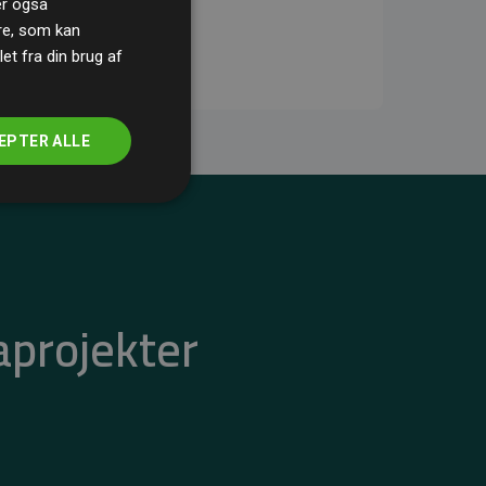
ler også
re, som kan
t fra din brug af
EPTER ALLE
aprojekter