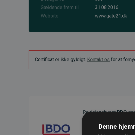
Gældende frem til
31.08.2016
Website
www.gate21.dk
Certificat er ikke gyldigt.
Kontakt os
for at forn
Revisionshuset
BDO
gen
sikre gennemsigtighed o
Denne hjemm
Deres revision dokumenter