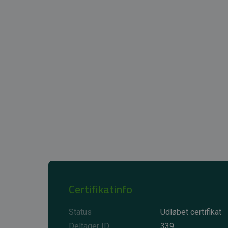
Certifikatinfo
Status
Udløbet certifikat
Deltager ID
339