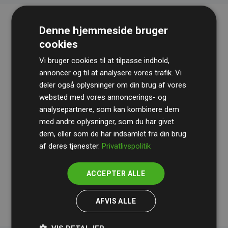
Denne hjemmeside bruger
cookies
Vi bruger cookies til at tilpasse indhold,
annoncer og til at analysere vores trafik. Vi
deler også oplysninger om din brug af vores
websted med vores annoncerings- og
Revisionshuset
BDO
gennemgår løbende vores
analysepartnere, som kan kombinere dem
beregninger og metode for at sikre gennemsigtighed
med andre oplysninger, som du har givet
og pålidelighed.
dem, eller som de har indsamlet fra din brug
Deres revision dokumenterer, at vores investeringer i
af deres tjenester.
Privatlivspolitik
klimaprojekter i gennemsnit kompenserer for
200% af
medlemmernes websites estimerede CO₂-
ACCEPTER ALLE
udledninger
.
AFVIS ALLE