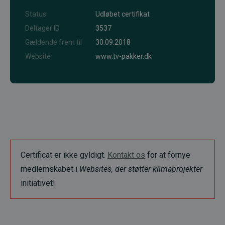
Status
Udløbet certifikat
Deltager ID
3537
Gældende frem til
30.09.2018
Website
www.tv-pakker.dk
Certificat er ikke gyldigt.
Kontakt os
for at fornye
medlemskabet i
Websites, der støtter klimaprojekter
initiativet!