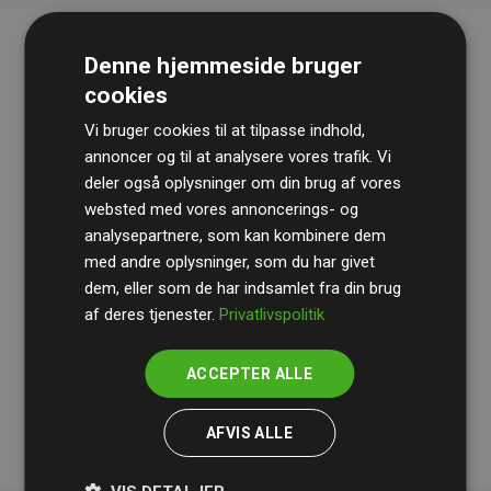
Denne hjemmeside bruger
cookies
Vi bruger cookies til at tilpasse indhold,
annoncer og til at analysere vores trafik. Vi
deler også oplysninger om din brug af vores
websted med vores annoncerings- og
Revisionshuset
BDO
gennemgår løbende vores
analysepartnere, som kan kombinere dem
beregninger og metode for at sikre gennemsigtighed
med andre oplysninger, som du har givet
og pålidelighed.
dem, eller som de har indsamlet fra din brug
Deres revision dokumenterer, at vores investeringer i
af deres tjenester.
Privatlivspolitik
klimaprojekter i gennemsnit kompenserer for
200% af
medlemmernes websites estimerede CO₂-
ACCEPTER ALLE
udledninger
.
AFVIS ALLE