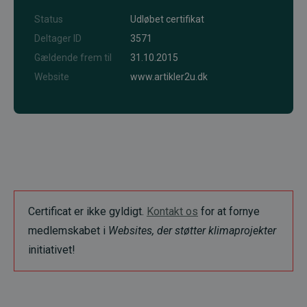
Status
Udløbet certifikat
Deltager ID
3571
Gældende frem til
31.10.2015
Website
www.artikler2u.dk
Certificat er ikke gyldigt.
Kontakt os
for at fornye
medlemskabet i
Websites, der støtter klimaprojekter
initiativet!