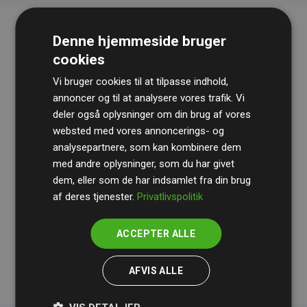
Denne hjemmeside bruger
cookies
Vi bruger cookies til at tilpasse indhold,
annoncer og til at analysere vores trafik. Vi
deler også oplysninger om din brug af vores
websted med vores annoncerings- og
Revisionshuset
BDO
gennemgår løbende vores
analysepartnere, som kan kombinere dem
beregninger og metode for at sikre gennemsigtighed
med andre oplysninger, som du har givet
og pålidelighed.
dem, eller som de har indsamlet fra din brug
Deres revision dokumenterer, at vores investeringer i
af deres tjenester.
Privatlivspolitik
klimaprojekter i gennemsnit kompenserer for
200% af
medlemmernes websites estimerede CO₂-
ACCEPTER ALLE
udledninger
.
AFVIS ALLE