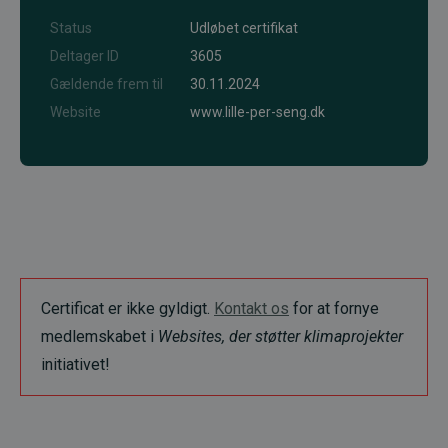
Status
Udløbet certifikat
Deltager ID
3605
Gældende frem til
30.11.2024
Website
www.lille-per-seng.dk
Certificat er ikke gyldigt.
Kontakt os
for at fornye
medlemskabet i
Websites, der støtter klimaprojekter
initiativet!