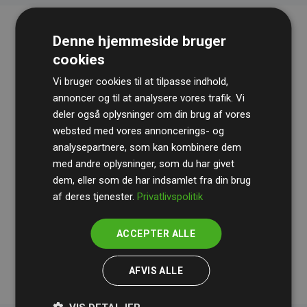
Denne hjemmeside bruger
cookies
Vi bruger cookies til at tilpasse indhold,
annoncer og til at analysere vores trafik. Vi
deler også oplysninger om din brug af vores
websted med vores annoncerings- og
Revisionshuset
BDO
gennemgår løbende vores
analysepartnere, som kan kombinere dem
beregninger og metode for at sikre gennemsigtighed
med andre oplysninger, som du har givet
og pålidelighed.
dem, eller som de har indsamlet fra din brug
Deres revision dokumenterer, at vores investeringer i
af deres tjenester.
Privatlivspolitik
klimaprojekter i gennemsnit kompenserer for
200% af
medlemmernes websites estimerede CO₂-
ACCEPTER ALLE
udledninger
.
AFVIS ALLE