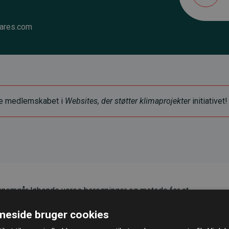
ares.com
ye medlemskabet i
Websites, der støtter klimaprojekter
initiativet!
nemgår løbende vores beregninger og metode for at
g pålidelighed.
eside bruger cookies
er, at vores investeringer i klimaprojekter i