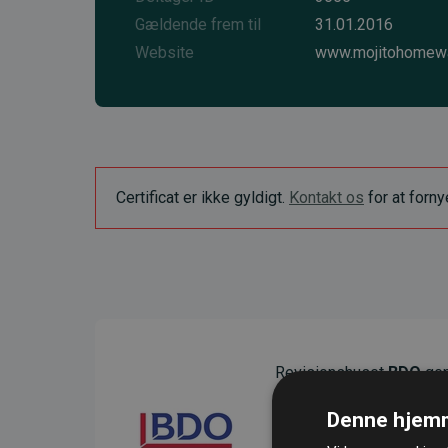
Gældende frem til
31.01.2016
Website
www.mojitohomew
Certificat er ikke gyldigt.
Kontakt os
for at forn
Revisionshuset
BDO
gen
sikre gennemsigtighed o
Denne hjemm
Deres revision dokumenter