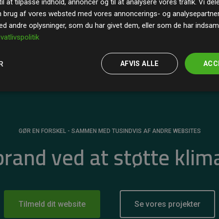
il at tilpasse indhold, annoncer og til at analysere vores trafik. Vi de
r for
200% af medlemmernes websites estimerede
n brug af vores websted med vores annoncerings- og analysepartne
 andre oplysninger, som du har givet dem, eller som de har indsamle
ivatlivspolitik
R
AFVIS ALLE
ACC
GØR EN FORSKEL - SAMMEN MED TUSINDVIS AF ANDRE WEBSITES
 brand ved at støtte klim
Tilmeld dit website
Se vores projekter