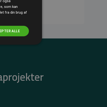
ler også
re, som kan
t fra din brug af
EPTER ALLE
aprojekter