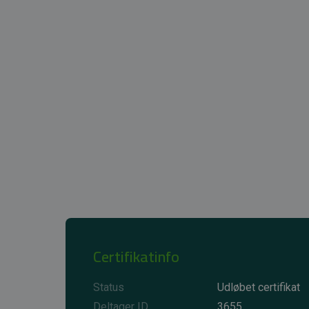
Certifikatinfo
Status
Udløbet certifikat
Deltager ID
3655