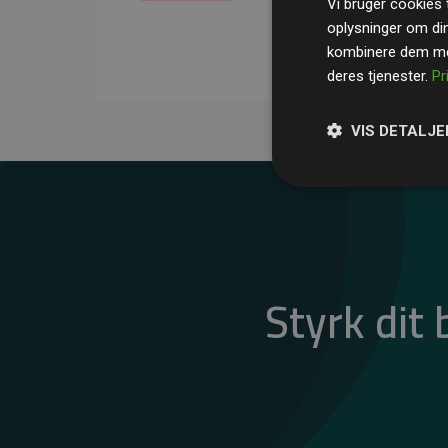
Vi bruger cookies t
gennemsnit kompensere
oplysninger om di
CO₂-udledninger
.
kombinere dem med
deres tjenester.
Pr
VIS DETALJE
Styrk dit