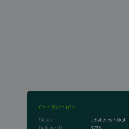
Certifikatinfo
Status
Udløbet certifikat
Deltager ID
3735