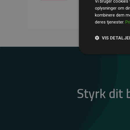
Vi bruger cookies t
gennemsnit kompensere
oplysninger om di
CO₂-udledninger
.
kombinere dem med
deres tjenester.
Pr
VIS DETALJE
Styrk dit