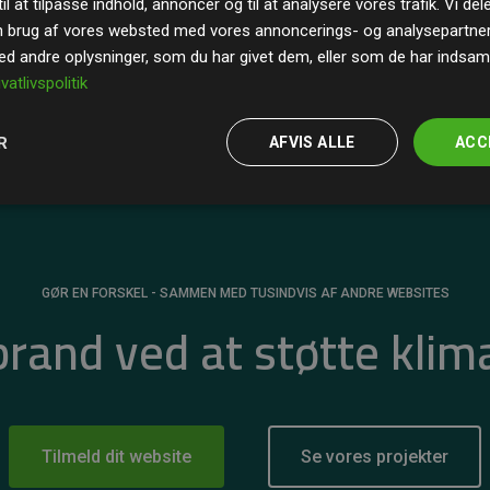
il at tilpasse indhold, annoncer og til at analysere vores trafik. Vi de
r for
200% af medlemmernes websites estimerede
n brug af vores websted med vores annoncerings- og analysepartne
 andre oplysninger, som du har givet dem, eller som de har indsamle
ivatlivspolitik
R
AFVIS ALLE
ACC
GØR EN FORSKEL - SAMMEN MED TUSINDVIS AF ANDRE WEBSITES
 brand ved at støtte klim
Tilmeld dit website
Se vores projekter