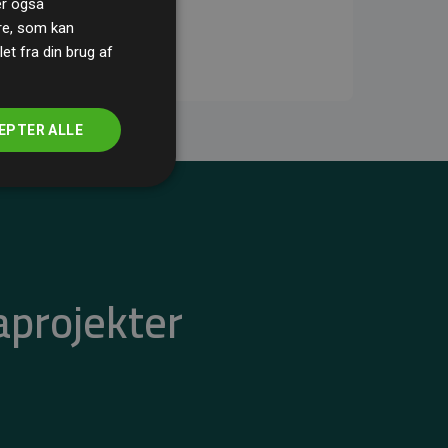
ler også
re, som kan
t fra din brug af
EPTER ALLE
aprojekter