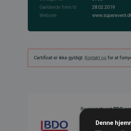
Gældende frem til
28.02.2019
Website
www.superevent.d
Certificat er ikke gyldigt.
Kontakt os
for at forn
Revisionshuset
BDO
gen
sikre gennemsigtighed o
Denne hjemm
Deres revision dokumenter