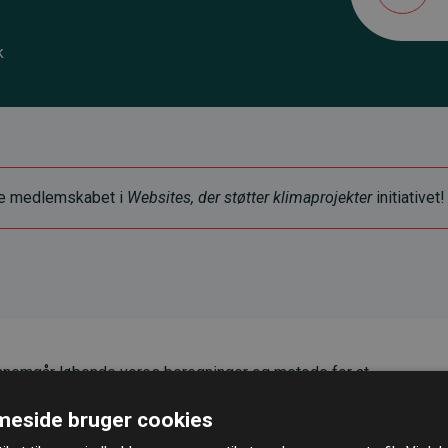
k
ye medlemskabet i
Websites, der støtter klimaprojekter
initiativet!
nemgår løbende vores beregninger og metode for at
g pålidelighed.
eside bruger cookies
er, at vores investeringer i klimaprojekter i