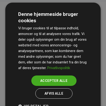
Denne hjemmeside bruger
cookies
Vi bruger cookies til at tilpasse indhold,
annoncer og til at analysere vores trafik. Vi
deler også oplysninger om din brug af vores
websted med vores annoncerings- og
Revisionshuset
BDO
gennemgår løbende vores
analysepartnere, som kan kombinere dem
beregninger og metode for at sikre gennemsigtighed
med andre oplysninger, som du har givet
og pålidelighed.
dem, eller som de har indsamlet fra din brug
Deres revision dokumenterer, at vores investeringer i
af deres tjenester.
Privatlivspolitik
klimaprojekter i gennemsnit kompenserer for
200% af
medlemmernes websites estimerede CO₂-
ACCEPTER ALLE
udledninger
.
AFVIS ALLE