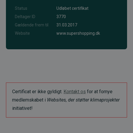
Status
Udløbet certifikat
Deltager ID
3770
Gældende frem til
31.03.2017
Website
www.supershopping.dk
Certificat er ikke gyldigt.
Kontakt os
for at fornye
medlemskabet i
Websites, der støtter klimaprojekter
initiativet!