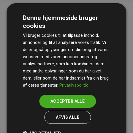
Denne hjemmeside bruger
cookies
Vi bruger cookies til at tilpasse indhold,
annoncer og til at analysere vores trafik. Vi
deler også oplysninger om din brug af vores
websted med vores annoncerings- og
Revisionshuset
BDO
gennemgår løbende vores
analysepartnere, som kan kombinere dem
beregninger og metode for at sikre gennemsigtighed
med andre oplysninger, som du har givet
og pålidelighed.
dem, eller som de har indsamlet fra din brug
Deres revision dokumenterer, at vores investeringer i
af deres tjenester.
Privatlivspolitik
klimaprojekter i gennemsnit kompenserer for
200% af
medlemmernes websites estimerede CO₂-
ACCEPTER ALLE
udledninger
.
AFVIS ALLE