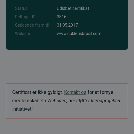
Status
Udløbet certifikat
Deltager ID
3816
Gældende frem til
31.05.2017
Website
www.nukleusbrasil.com
Certificat er ikke gyldigt.
Kontakt os
for at fornye
medlemskabet i
Websites, der støtter klimaprojekter
initiativet!