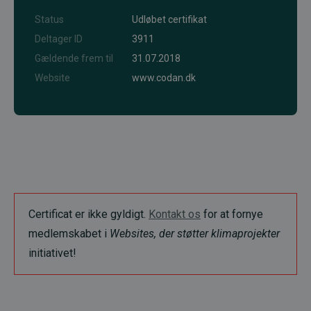
Status
Udløbet certifikat
Deltager ID
3911
Gældende frem til
31.07.2018
Website
www.codan.dk
Certificat er ikke gyldigt.
Kontakt os
for at fornye
medlemskabet i
Websites, der støtter klimaprojekter
initiativet!