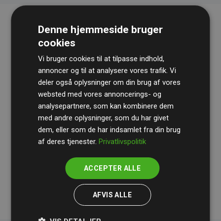
Denne hjemmeside bruger
cookies
Vi bruger cookies til at tilpasse indhold,
annoncer og til at analysere vores trafik. Vi
deler også oplysninger om din brug af vores
websted med vores annoncerings- og
Revisionshuset
BDO
gennemgår løbende vores
analysepartnere, som kan kombinere dem
beregninger og metode for at sikre gennemsigtighed
med andre oplysninger, som du har givet
og pålidelighed.
dem, eller som de har indsamlet fra din brug
Deres revision dokumenterer, at vores investeringer i
af deres tjenester.
Privatlivspolitik
klimaprojekter i gennemsnit kompenserer for
200% af
medlemmernes websites estimerede CO₂-
ACCEPTER ALLE
udledninger
.
AFVIS ALLE