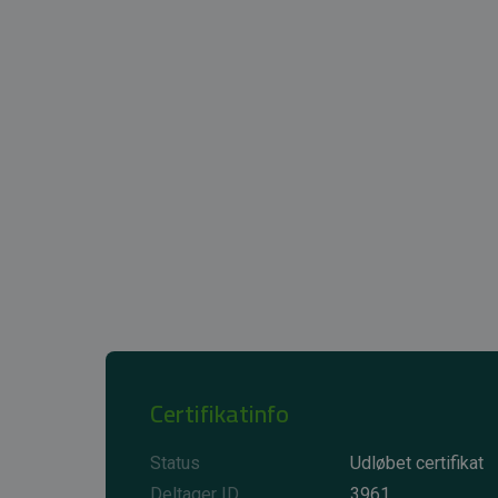
Certifikatinfo
Status
Udløbet certifikat
Deltager ID
3961