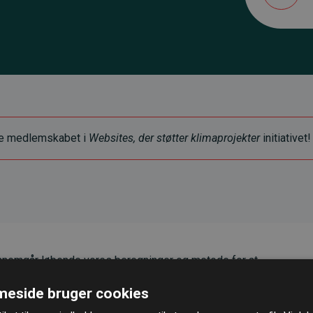
ye medlemskabet i
Websites, der støtter klimaprojekter
initiativet!
nemgår løbende vores beregninger og metode for at
g pålidelighed.
eside bruger cookies
er, at vores investeringer i klimaprojekter i