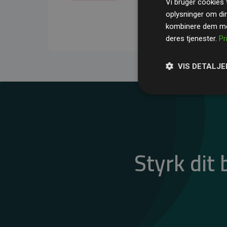
Vi bruger cookies t
gennemsnit kompensere
oplysninger om di
CO₂-udledninger
.
kombinere dem med
deres tjenester.
Pr
VIS DETALJE
Styrk dit