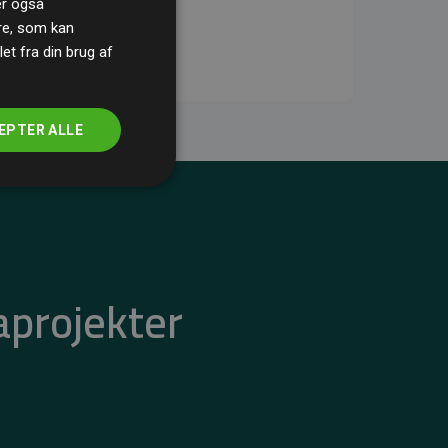
ler også
re, som kan
t fra din brug af
EPTER ALLE
aprojekter