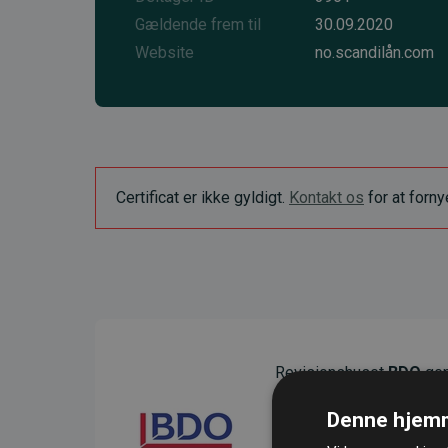
Gældende frem til
30.09.2020
Website
no.scandilån.com
Certificat er ikke gyldigt.
Kontakt os
for at forn
Revisionshuset
BDO
gen
sikre gennemsigtighed o
Denne hjemm
Deres revision dokumenter