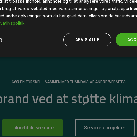
il at tilpasse indhold, annoncer og til at analysere vores trafik. Vi de
r for
200% af medlemmernes websites estimerede
n brug af vores websted med vores annoncerings- og analysepartne
 andre oplysninger, som du har givet dem, eller som de har indsamle
ivatlivspolitik
R
AFVIS ALLE
ACC
GØR EN FORSKEL - SAMMEN MED TUSINDVIS AF ANDRE WEBSITES
 brand ved at støtte klim
Tilmeld dit website
Se vores projekter