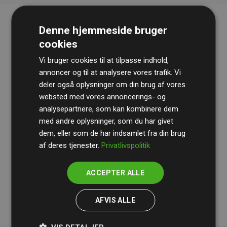
Denne hjemmeside bruger
cookies
Vi bruger cookies til at tilpasse indhold,
annoncer og til at analysere vores trafik. Vi
deler også oplysninger om din brug af vores
websted med vores annoncerings- og
Revisionshuset
BDO
gennemgår løbende vores
analysepartnere, som kan kombinere dem
beregninger og metode for at sikre gennemsigtighed
med andre oplysninger, som du har givet
og pålidelighed.
dem, eller som de har indsamlet fra din brug
Deres revision dokumenterer, at vores investeringer i
af deres tjenester.
Privatlivspolitik
klimaprojekter i gennemsnit kompenserer for
200% af
medlemmernes websites estimerede CO₂-
ACCEPTER ALLE
udledninger
.
AFVIS ALLE