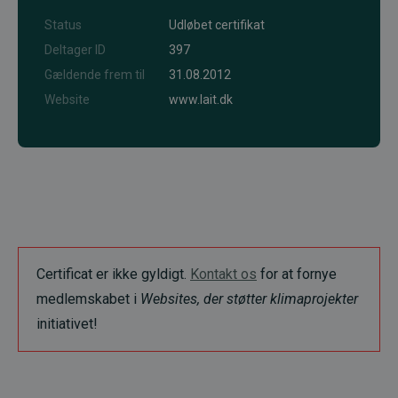
Status
Udløbet certifikat
Deltager ID
397
Gældende frem til
31.08.2012
Website
www.lait.dk
Certificat er ikke gyldigt.
Kontakt os
for at fornye
medlemskabet i
Websites, der støtter klimaprojekter
initiativet!