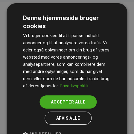
Denne hjemmeside bruger
cookies
Vi bruger cookies til at tilpasse indhold,
annoncer og til at analysere vores trafik. Vi
deler også oplysninger om din brug af vores
websted med vores annoncerings- og
Revisionshuset
BDO
gennemgår løbende vores
analysepartnere, som kan kombinere dem
beregninger og metode for at sikre gennemsigtighed
med andre oplysninger, som du har givet
og pålidelighed.
dem, eller som de har indsamlet fra din brug
Deres revision dokumenterer, at vores investeringer i
af deres tjenester.
Privatlivspolitik
klimaprojekter i gennemsnit kompenserer for
200% af
medlemmernes websites estimerede CO₂-
ACCEPTER ALLE
udledninger
.
AFVIS ALLE