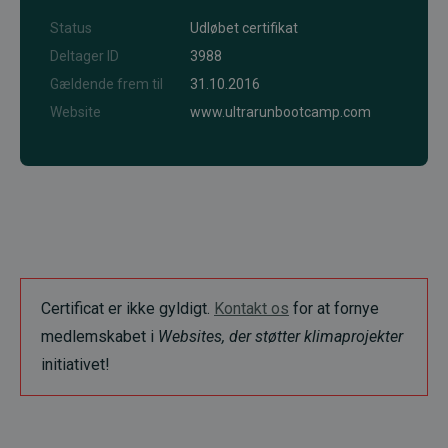
Status
Udløbet certifikat
Deltager ID
3988
Gældende frem til
31.10.2016
Website
www.ultrarunbootcamp.com
Certificat er ikke gyldigt.
Kontakt os
for at fornye
medlemskabet i
Websites, der støtter klimaprojekter
initiativet!