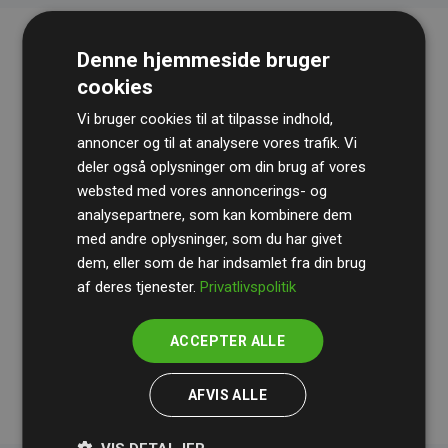
Denne hjemmeside bruger
cookies
Vi bruger cookies til at tilpasse indhold,
annoncer og til at analysere vores trafik. Vi
deler også oplysninger om din brug af vores
websted med vores annoncerings- og
Revisionshuset
BDO
gennemgår løbende vores
analysepartnere, som kan kombinere dem
beregninger og metode for at sikre gennemsigtighed
med andre oplysninger, som du har givet
og pålidelighed.
dem, eller som de har indsamlet fra din brug
Deres revision dokumenterer, at vores investeringer i
af deres tjenester.
Privatlivspolitik
klimaprojekter i gennemsnit kompenserer for
200% af
medlemmernes websites estimerede CO₂-
ACCEPTER ALLE
udledninger
.
AFVIS ALLE