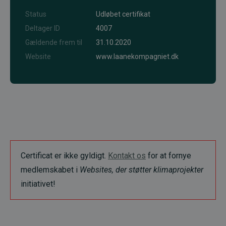
Status
Udløbet certifikat
Deltager ID
4007
Gældende frem til
31.10.2020
Website
www.laanekompagniet.dk
Certificat er ikke gyldigt.
Kontakt os
for at fornye
medlemskabet i
Websites, der støtter klimaprojekter
initiativet!