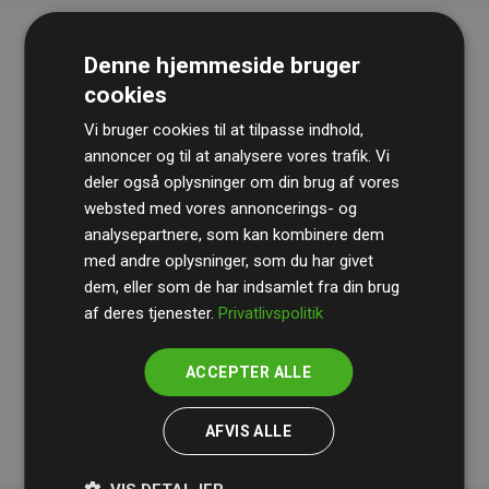
Denne hjemmeside bruger
cookies
Vi bruger cookies til at tilpasse indhold,
annoncer og til at analysere vores trafik. Vi
deler også oplysninger om din brug af vores
websted med vores annoncerings- og
Revisionshuset
BDO
gennemgår løbende vores
analysepartnere, som kan kombinere dem
beregninger og metode for at sikre gennemsigtighed
med andre oplysninger, som du har givet
og pålidelighed.
dem, eller som de har indsamlet fra din brug
Deres revision dokumenterer, at vores investeringer i
af deres tjenester.
Privatlivspolitik
klimaprojekter i gennemsnit kompenserer for
200% af
medlemmernes websites estimerede CO₂-
ACCEPTER ALLE
udledninger
.
AFVIS ALLE