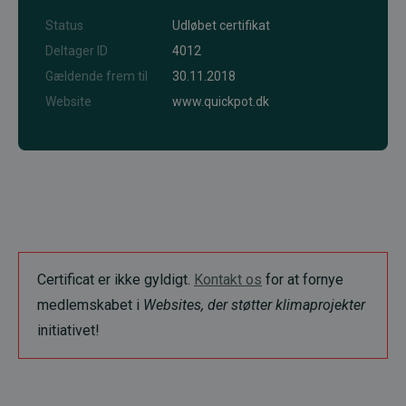
Status
Udløbet certifikat
Deltager ID
4012
Gældende frem til
30.11.2018
Website
www.quickpot.dk
Certificat er ikke gyldigt.
Kontakt os
for at fornye
medlemskabet i
Websites, der støtter klimaprojekter
initiativet!