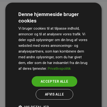
Denne hjemmeside bruger
cookies
Vi bruger cookies til at tilpasse indhold,
annoncer og til at analysere vores trafik. Vi
deler også oplysninger om din brug af vores
websted med vores annoncerings- og
Revisionshuset
BDO
gennemgår løbende vores
analysepartnere, som kan kombinere dem
beregninger og metode for at sikre gennemsigtighed
med andre oplysninger, som du har givet
og pålidelighed.
dem, eller som de har indsamlet fra din brug
Deres revision dokumenterer, at vores investeringer i
af deres tjenester.
Privatlivspolitik
klimaprojekter i gennemsnit kompenserer for
200% af
medlemmernes websites estimerede CO₂-
ACCEPTER ALLE
udledninger
.
AFVIS ALLE