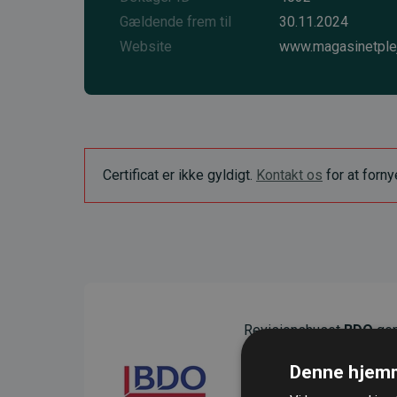
Gældende frem til
30.11.2024
Website
www.magasinetple
Certificat er ikke gyldigt.
Kontakt os
for at forn
Revisionshuset
BDO
gen
sikre gennemsigtighed o
Denne hjemm
Deres revision dokumenter