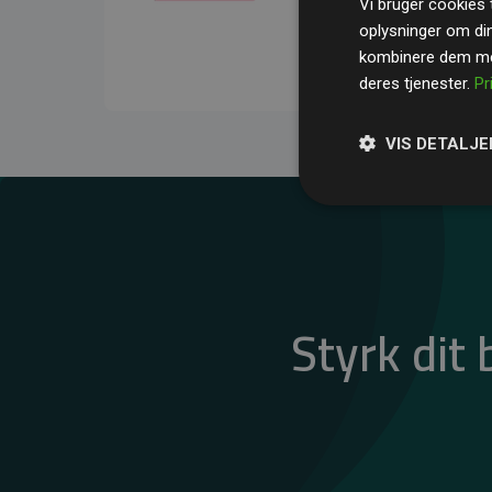
Vi bruger cookies t
gennemsnit kompensere
oplysninger om di
CO₂-udledninger
.
kombinere dem med
deres tjenester.
Pr
VIS DETALJE
Styrk dit