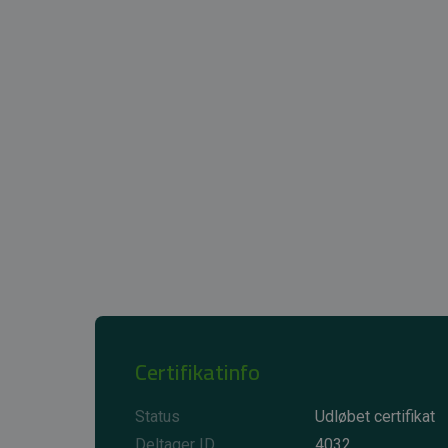
Certifikatinfo
Status
Udløbet certifikat
Deltager ID
4032