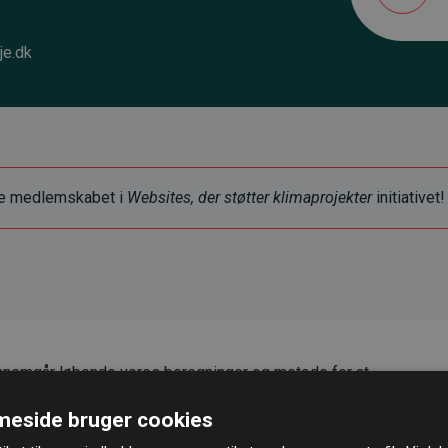
je.dk
ye medlemskabet i
Websites, der støtter klimaprojekter
initiativet!
nemgår løbende vores beregninger og metode for at
g pålidelighed.
eside bruger cookies
er, at vores investeringer i klimaprojekter i