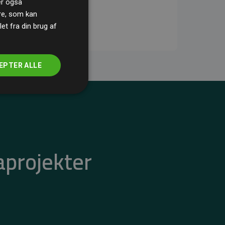
ler også
re, som kan
t fra din brug af
EPTER ALLE
aprojekter