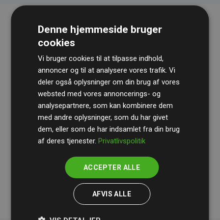
Denne hjemmeside bruger
cookies
Vi bruger cookies til at tilpasse indhold,
annoncer og til at analysere vores trafik. Vi
deler også oplysninger om din brug af vores
websted med vores annoncerings- og
Revisionshuset
BDO
gennemgår løbende vores
analysepartnere, som kan kombinere dem
beregninger og metode for at sikre gennemsigtighed
med andre oplysninger, som du har givet
og pålidelighed.
dem, eller som de har indsamlet fra din brug
Deres revision dokumenterer, at vores investeringer i
af deres tjenester.
Privatlivspolitik
klimaprojekter i gennemsnit kompenserer for
200% af
medlemmernes websites estimerede CO₂-
ACCEPTER ALLE
udledninger
.
AFVIS ALLE