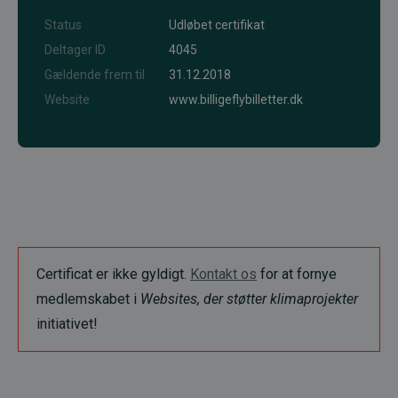
Status
Udløbet certifikat
Deltager ID
4045
Gældende frem til
31.12.2018
Website
www.billigeflybilletter.dk
Certificat er ikke gyldigt.
Kontakt os
for at fornye
medlemskabet i
Websites, der støtter klimaprojekter
initiativet!