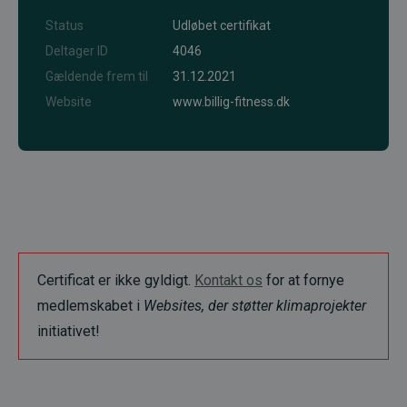
Status
Udløbet certifikat
Deltager ID
4046
Gældende frem til
31.12.2021
Website
www.billig-fitness.dk
Certificat er ikke gyldigt.
Kontakt os
for at fornye
medlemskabet i
Websites, der støtter klimaprojekter
initiativet!