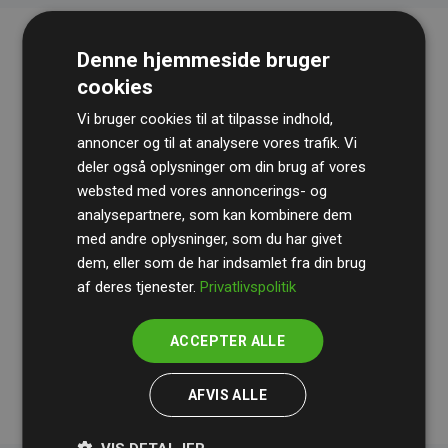
Denne hjemmeside bruger
cookies
Vi bruger cookies til at tilpasse indhold,
annoncer og til at analysere vores trafik. Vi
deler også oplysninger om din brug af vores
websted med vores annoncerings- og
Revisionshuset
BDO
gennemgår løbende vores
analysepartnere, som kan kombinere dem
beregninger og metode for at sikre gennemsigtighed
med andre oplysninger, som du har givet
og pålidelighed.
dem, eller som de har indsamlet fra din brug
Deres revision dokumenterer, at vores investeringer i
af deres tjenester.
Privatlivspolitik
klimaprojekter i gennemsnit kompenserer for
200% af
medlemmernes websites estimerede CO₂-
ACCEPTER ALLE
udledninger
.
AFVIS ALLE