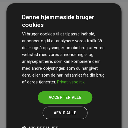
Denne hjemmeside bruger
cookies
Vi bruger cookies til at tilpasse indhold,
annoncer og til at analysere vores trafik. Vi
deler også oplysninger om din brug af vores
websted med vores annoncerings- og
Revisionshuset
BDO
gennemgår løbende vores
analysepartnere, som kan kombinere dem
beregninger og metode for at sikre gennemsigtighed
med andre oplysninger, som du har givet
og pålidelighed.
dem, eller som de har indsamlet fra din brug
Deres revision dokumenterer, at vores investeringer i
af deres tjenester.
Privatlivspolitik
klimaprojekter i gennemsnit kompenserer for
200% af
medlemmernes websites estimerede CO₂-
ACCEPTER ALLE
udledninger
.
AFVIS ALLE