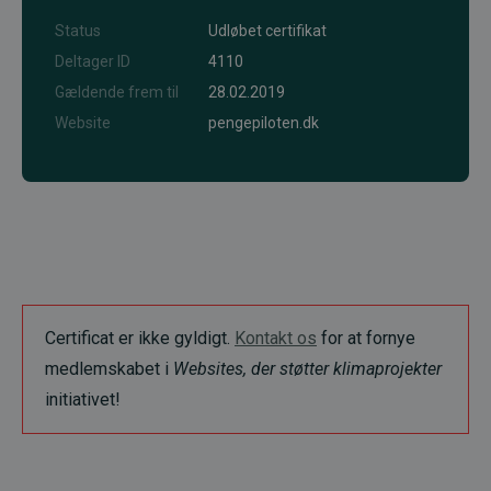
Status
Udløbet certifikat
Deltager ID
4110
Gældende frem til
28.02.2019
Website
pengepiloten.dk
Certificat er ikke gyldigt.
Kontakt os
for at fornye
medlemskabet i
Websites, der støtter klimaprojekter
initiativet!