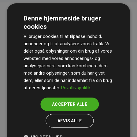
Denne hjemmeside bruger
cookies
Vi bruger cookies til at tilpasse indhold,
annoncer og til at analysere vores trafik. Vi
deler også oplysninger om din brug af vores
websted med vores annoncerings- og
Revisionshuset
BDO
gennemgår løbende vores
analysepartnere, som kan kombinere dem
beregninger og metode for at sikre gennemsigtighed
med andre oplysninger, som du har givet
og pålidelighed.
dem, eller som de har indsamlet fra din brug
Deres revision dokumenterer, at vores investeringer i
af deres tjenester.
Privatlivspolitik
klimaprojekter i gennemsnit kompenserer for
200% af
medlemmernes websites estimerede CO₂-
ACCEPTER ALLE
udledninger
.
AFVIS ALLE