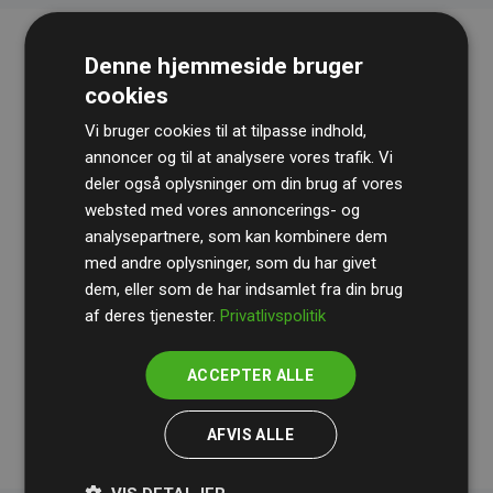
Denne hjemmeside bruger
cookies
Vi bruger cookies til at tilpasse indhold,
annoncer og til at analysere vores trafik. Vi
deler også oplysninger om din brug af vores
websted med vores annoncerings- og
Revisionshuset
BDO
gennemgår løbende vores
analysepartnere, som kan kombinere dem
beregninger og metode for at sikre gennemsigtighed
med andre oplysninger, som du har givet
og pålidelighed.
dem, eller som de har indsamlet fra din brug
Deres revision dokumenterer, at vores investeringer i
af deres tjenester.
Privatlivspolitik
klimaprojekter i gennemsnit kompenserer for
200% af
medlemmernes websites estimerede CO₂-
ACCEPTER ALLE
udledninger
.
AFVIS ALLE