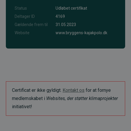
Status
Udløbet certifikat
Deltager ID
4169
Gældende frem til
31.05.2023
Website
www.bryggens-kajakpolo.dk
Certificat er ikke gyldigt.
Kontakt os
for at fornye
medlemskabet i
Websites, der støtter klimaprojekter
initiativet!