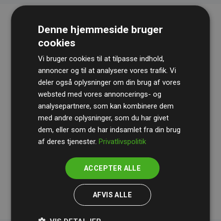
Denne hjemmeside bruger
cookies
Vi bruger cookies til at tilpasse indhold,
annoncer og til at analysere vores trafik. Vi
deler også oplysninger om din brug af vores
websted med vores annoncerings- og
Revisionshuset
BDO
gennemgår løbende vores
analysepartnere, som kan kombinere dem
beregninger og metode for at sikre gennemsigtighed
med andre oplysninger, som du har givet
og pålidelighed.
dem, eller som de har indsamlet fra din brug
Deres revision dokumenterer, at vores investeringer i
af deres tjenester.
Privatlivspolitik
klimaprojekter i gennemsnit kompenserer for
200% af
medlemmernes websites estimerede CO₂-
ACCEPTER ALLE
udledninger
.
AFVIS ALLE