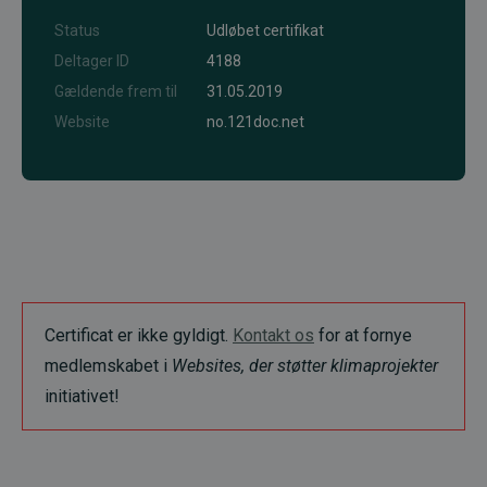
Status
Udløbet certifikat
Deltager ID
4188
Gældende frem til
31.05.2019
Website
no.121doc.net
Certificat er ikke gyldigt.
Kontakt os
for at fornye
medlemskabet i
Websites, der støtter klimaprojekter
initiativet!