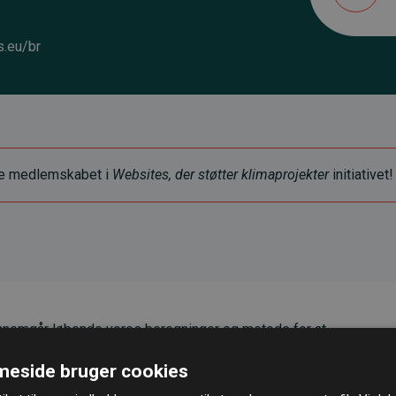
.eu/br
ye medlemskabet i
Websites, der støtter klimaprojekter
initiativet!
nemgår løbende vores beregninger og metode for at
g pålidelighed.
eside bruger cookies
er, at vores investeringer i klimaprojekter i