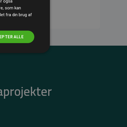
ler også
re, som kan
t fra din brug af
EPTER ALLE
aprojekter