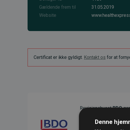
Gældende frem til
31.05.2019
Website
www.healthexpress
Certificat er ikke gyldigt.
Kontakt os
for at forn
Revisionshuset
BDO
gen
sikre gennemsigtighed o
Denne hjemm
Deres revision dokumenter