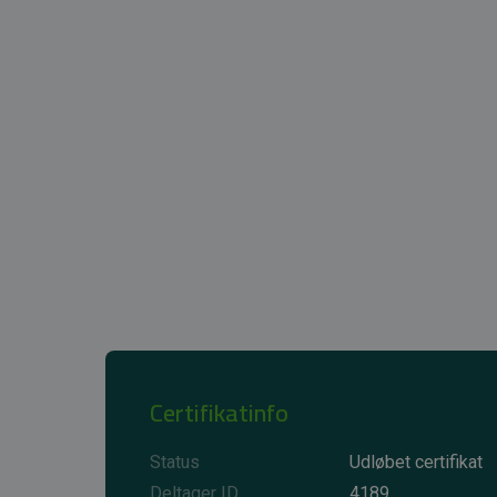
Certifikatinfo
Status
Udløbet certifikat
Deltager ID
4189