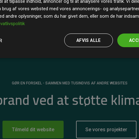
il at tilpasse indhold, annoncer og til at analysere vores trafik. Vi de
r for
200% af medlemmernes websites estimerede
n brug af vores websted med vores annoncerings- og analysepartne
 andre oplysninger, som du har givet dem, eller som de har indsamle
ivatlivspolitik
R
AFVIS ALLE
ACC
GØR EN FORSKEL - SAMMEN MED TUSINDVIS AF ANDRE WEBSITES
 brand ved at støtte klim
Tilmeld dit website
Se vores projekter