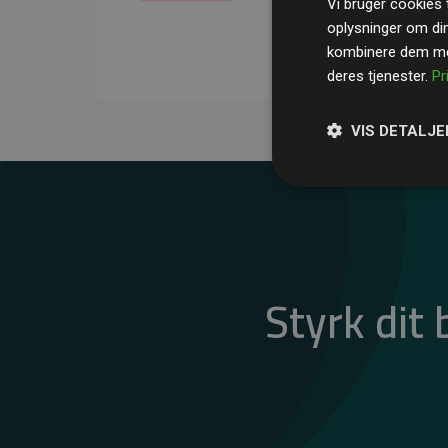
Vi bruger cookies t
gennemsnit kompensere
oplysninger om di
CO₂-udledninger
.
kombinere dem med
deres tjenester.
Pr
VIS DETALJE
Styrk dit