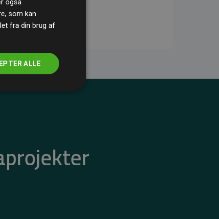
ler også
re, som kan
t fra din brug af
EPTER ALLE
aprojekter