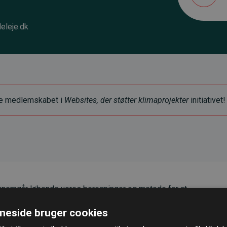
eleje.dk
ye medlemskabet i
Websites, der støtter klimaprojekter
initiativet!
nemgår løbende vores beregninger og metode for at
g pålidelighed.
eside bruger cookies
er, at vores investeringer i klimaprojekter i