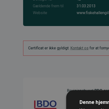
Gældende frem til
31.03.2013
Website
www.fiskehallengill
Certificat er ikke gyldigt.
Kontakt os
for at forn
Revisionshuset
BDO
gen
sikre gennemsigtighed o
Denne hjemm
Deres revision dokumenter