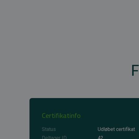
F
Certifikatinfo
Status
Udløbet certifikat
Deltager ID
42