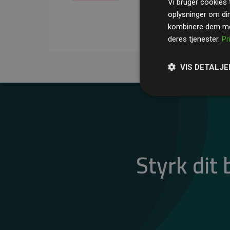
Vi bruger cookies t
gennemsnit kompensere
oplysninger om di
CO₂-udledninger
.
kombinere dem med
deres tjenester.
Pr
VIS DETALJE
Styrk dit