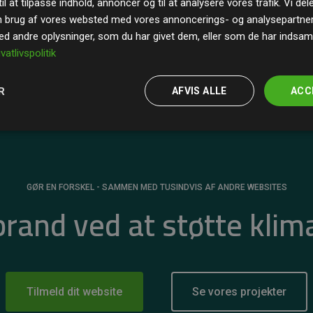
il at tilpasse indhold, annoncer og til at analysere vores trafik. Vi de
r for
200% af medlemmernes websites estimerede
n brug af vores websted med vores annoncerings- og analysepartne
 andre oplysninger, som du har givet dem, eller som de har indsamle
ivatlivspolitik
R
AFVIS ALLE
ACC
GØR EN FORSKEL - SAMMEN MED TUSINDVIS AF ANDRE WEBSITES
 brand ved at støtte klim
Tilmeld dit website
Se vores projekter