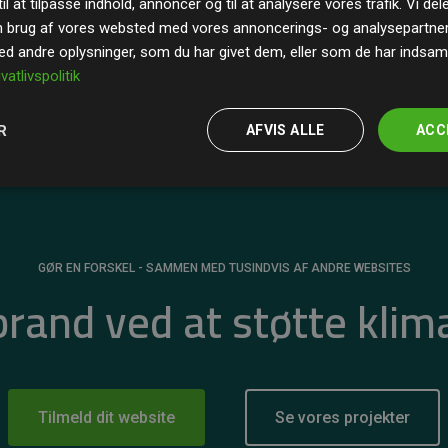
il at tilpasse indhold, annoncer og til at analysere vores trafik. Vi de
r for
200% af medlemmernes websites estimerede
n brug af vores websted med vores annoncerings- og analysepartne
 andre oplysninger, som du har givet dem, eller som de har indsamle
ivatlivspolitik
R
AFVIS ALLE
ACC
GØR EN FORSKEL - SAMMEN MED TUSINDVIS AF ANDRE WEBSITES
 brand ved at støtte klim
Tilmeld dit website
Se vores projekter