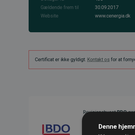
Gældende frem til
30.09.2017
Website
www.cenergia.dk
Certificat er ikke gyldigt.
Kontakt os
for at forn
Revisionshuset
BDO
gen
sikre gennemsigtighed o
Denne hjemm
Deres revision dokumenter