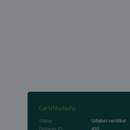
Certifikatinfo
Status
Udløbet certifikat
Deltager ID
430