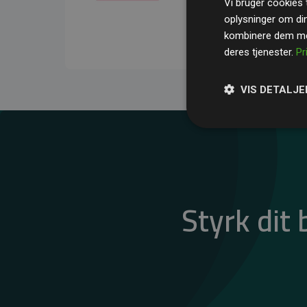
Vi bruger cookies t
gennemsnit kompensere
oplysninger om di
CO₂-udledninger
.
kombinere dem med
deres tjenester.
Pr
VIS DETALJE
Styrk dit