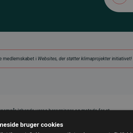
ye medlemskabet i
Websites, der støtter klimaprojekter
initiativet!
nemgår løbende vores beregninger og metode for at
g pålidelighed.
eside bruger cookies
er, at vores investeringer i klimaprojekter i