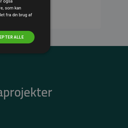
ler også
re, som kan
t fra din brug af
EPTER ALLE
aprojekter