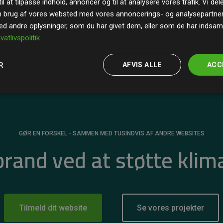
il at tilpasse indhold, annoncer og til at analysere vores trafik. Vi de
r for
200% af medlemmernes websites estimerede
n brug af vores websted med vores annoncerings- og analysepartne
 andre oplysninger, som du har givet dem, eller som de har indsamle
ivatlivspolitik
R
AFVIS ALLE
ACC
GØR EN FORSKEL - SAMMEN MED TUSINDVIS AF ANDRE WEBSITES
 brand ved at støtte klim
Tilmeld dit website
Se vores projekter