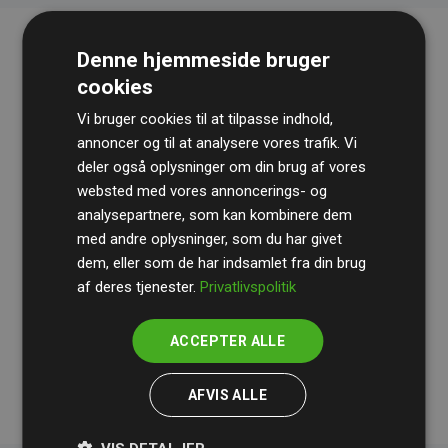
Denne hjemmeside bruger
cookies
Vi bruger cookies til at tilpasse indhold,
annoncer og til at analysere vores trafik. Vi
deler også oplysninger om din brug af vores
websted med vores annoncerings- og
Revisionshuset
BDO
gennemgår løbende vores
analysepartnere, som kan kombinere dem
beregninger og metode for at sikre gennemsigtighed
med andre oplysninger, som du har givet
og pålidelighed.
dem, eller som de har indsamlet fra din brug
Deres revision dokumenterer, at vores investeringer i
af deres tjenester.
Privatlivspolitik
klimaprojekter i gennemsnit kompenserer for
200% af
medlemmernes websites estimerede CO₂-
ACCEPTER ALLE
udledninger
.
AFVIS ALLE